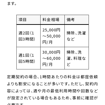
ます。
項目
料金相場
備考
25,000円
週2回（1
掃除、洗濯
～50,000
回3時間）
など
円/月
30,000円
掃除、洗
週1回（1
～60,000
濯、料理な
回5時間）
円/月
ど
定期契約の場合、1時間あたりの料金は都度依頼
よりも割安になることが多いです。ただし、契約内
容によっては、週や月の最低利用時間や回数など
が設定されている場合もあるため、事前に確認が
必要です。