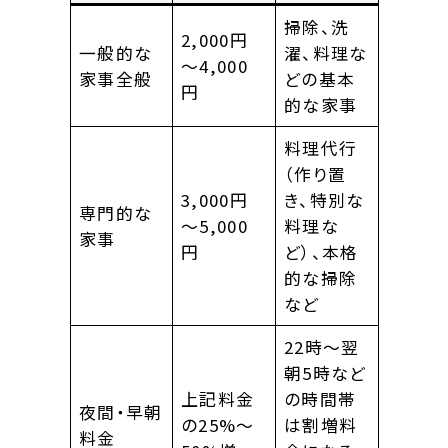
掃除、洗
2,000円
一般的な
濯、料理な
～4,000
家事全般
どの基本
円
的な家事
料理代行
（作り置
3,000円
き、特別な
専門的な
～5,000
料理な
家事
円
ど）、本格
的な掃除
など
22時～翌
朝5時など
上記料金
の時間帯
夜間・早朝
の25%～
は割増料
料金