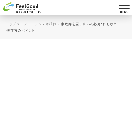
MENU
家政婦・家事代行サービス
トップページ
›
コラム
›
家政婦
›
家政婦を雇いたい人必見！探し方と
選び方のポイント