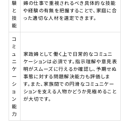
験
婦の仕事で重視されるべき具体的な技能
と
や経験の有無を把握することで、家庭に合
技
った適切な人材を選定できます。
能
コ
ミ
ュ
家政婦として働く上で日常的なコミュニ
ニ
ケーションは必須です。指示理解や意見表
ケ
明がスムーズに行えるか確認し、予期せぬ
ー
事態に対する問題解決能力も評価しま
シ
す。また、家族間での円滑なコミュニケー
ョ
ションを支える人物かどうか見極めること
ン
が大切です。
能
力