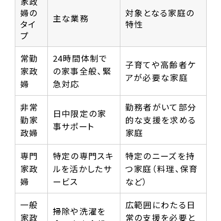
家政
婦の
対象となる家庭の
主な業務
タイ
特性
プ
常勤
24時間体制で
子育てや高齢者ケ
家政
の家事全般、緊
アが必要な家庭
婦
急対応
非常
勤務者がいて部分
日中限定の家
勤家
的な支援を求める
事サポート
政婦
家庭
専門
特定の専門スキ
特定のニーズを持
家政
ルを活かしたサ
つ家庭（料理、保育
婦
ービス
など）
一般
広範囲にわたる日
掃除や洗濯を
家政
常の支援を必要と