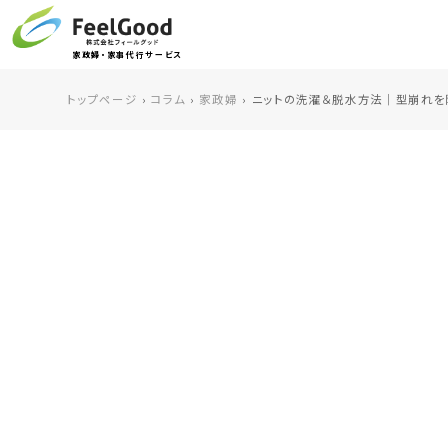
家政婦・家事代行サービス
トップページ
›
コラム
›
家政婦
›
ニットの洗濯＆脱水方法｜型崩れを